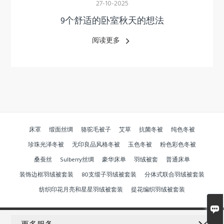
27-10-2025
9个舒适的卧室秋天的想法
阅读更多
床罩
缎面丝绸
骆驼毛被子
艾草
抗菌冬被
纯色冬被
珍珠光泽冬被
无印良品风格冬被
玉色冬被
粉色彩色冬被
桑蚕丝
Sulberry丝绸
豪华床单
羽绒被套
普通床单
装饰边框羽绒被套装
80支缎子羽绒被套装
分体式联合羽绒被套装
纺织印花月亮和星星羽绒被套装
提花编织羽绒被套装
