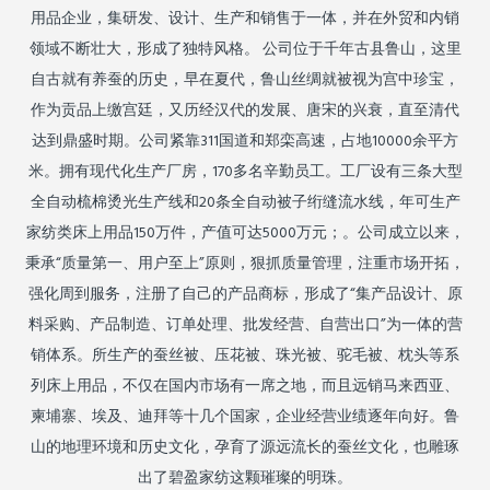
用品企业，集研发、设计、生产和销售于一体，并在外贸和内销
领域不断壮大，形成了独特风格。 公司位于千年古县鲁山，这里
自古就有养蚕的历史，早在夏代，鲁山丝绸就被视为宫中珍宝，
作为贡品上缴宫廷，又历经汉代的发展、唐宋的兴衰，直至清代
达到鼎盛时期。公司紧靠311国道和郑栾高速，占地10000余平方
米。拥有现代化生产厂房，170多名辛勤员工。工厂设有三条大型
全自动梳棉烫光生产线和20条全自动被子绗缝流水线，年可生产
家纺类床上用品150万件，产值可达5000万元；。公司成立以来，
秉承“质量第一、用户至上”原则，狠抓质量管理，注重市场开拓，
强化周到服务，注册了自己的产品商标，形成了“集产品设计、原
料采购、产品制造、订单处理、批发经营、自营出口”为一体的营
销体系。所生产的蚕丝被、压花被、珠光被、驼毛被、枕头等系
列床上用品，不仅在国内市场有一席之地，而且远销马来西亚、
柬埔寨、埃及、迪拜等十几个国家，企业经营业绩逐年向好。鲁
山的地理环境和历史文化，孕育了源远流长的蚕丝文化，也雕琢
出了碧盈家纺这颗璀璨的明珠。