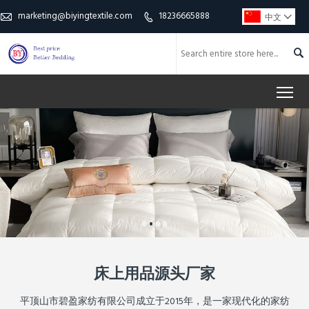
marketing@biyingtextile.com
18236665888

中文



To
床上用品源头厂家
平顶山市碧盈家纺有限公司成立于2015年，是一家现代化的家纺